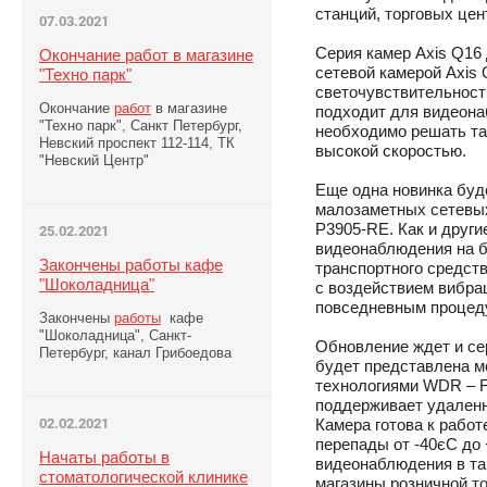
станций, торговых цен
07.03.2021
Серия камер Axis Q16
Окончание работ в магазине
сетевой камерой Axis
"Техно парк"
светочувствительность
Окончание
работ
в магазине
подходит для видеона
"Техно парк", Санкт Петербург,
необходимо решать та
Невский проспект 112-114, ТК
высокой скоростью.
"Невский Центр"
Еще одна новинка буд
малозаметных сетевых 
P3905-RE. Как и други
25.02.2021
видеонаблюдения на б
Закончены работы кафе
транспортного средств
"Шоколадница"
с воздействием вибрац
повседневным процеду
Закончены
работы
кафе
"Шоколадница", Санкт-
Обновление ждет и се
Петербург, канал Грибоедова
будет представлена м
технологиями WDR – For
поддерживает удаленн
02.02.2021
Камера готова к работ
перепады от -40єС до 
Начаты работы в
видеонаблюдения в та
стоматологической клинике
магазины розничной то