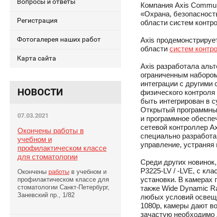
Вопросы и ответы
Компания Axis Commun
«Охрана, безопасност
Регистрация
области систем контр
Фотогалерея наших работ
Axis продемонстрируе
области
систем контр
Карта сайта
Axis разработала аль
ограниченным наборо
интеграции с другими 
НОВОСТИ
физического контроля
быть интегрирован в 
Открытый программный
07.03.2021
и программное обеспе
сетевой контроллер Ax
Окончены работы в
специально разработа
учебном и
управление, устраняя
профилактическом классе
для стоматологии
Среди других новинок,
P3225-LV / -LVE, с кл
Окончены
работы
в учебном и
установки. В камерах 
профилактическом классе для
стоматологии Санкт-Петербург,
также Wide Dynamic Ra
Заневский пр., 1/82
любых условий освеще
1080p, камеры дают в
зачастую необходимо 