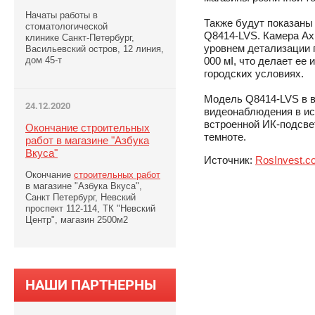
Начаты работы в
Также будут показаны
стоматологической
Q8414-LVS. Камера Ax
клинике Санкт-Петербург,
уровнем детализации 
Васильевский остров, 12 линия,
дом 45-т
000 мІ, что делает е
городских условиях.
Модель Q8414-LVS в в
24.12.2020
видеонаблюдения в ис
встроенной ИК-подсве
Окончание строительных
темноте.
работ в магазине "Азбука
Вкуса"
Источник:
RosInvest.c
Окончание
строительных работ
в магазине "Азбука Вкуса",
Санкт Петербург, Невский
проспект 112-114, ТК "Невский
Центр", магазин 2500м2
НАШИ ПАРТНЕРНЫ