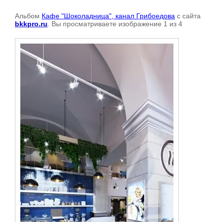
Альбом
Кафе "Шоколадница", канал Грибоедова
с сайта
bkkpro.ru
. Вы просматриваете изображение 1 из 4