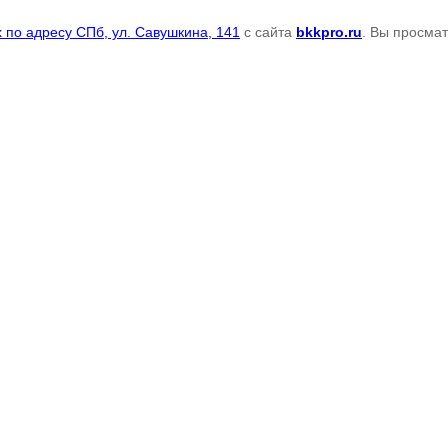
по адресу СПб, ул. Савушкина, 141
с сайта
bkkpro.ru
. Вы просма