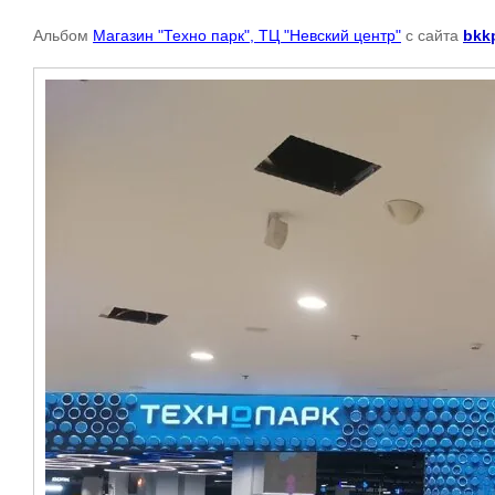
Альбом
Магазин "Техно парк", ТЦ "Невский центр"
с сайта
bkk